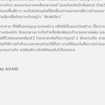
ะดาษไข) ลงบนกระดาษเคลือบสารเคมี (แอมโมเนียมีกลิ่นแรง) ด้วยว
เงินบนพื้นสีขาว จนถึงในปัจจุบันที่มีเครื่องถ่ายเอกสารสีขาวดำออ
เรียกชื่อติดปากกันอยู่ว่า “พิมพ์เขียว”
าคาร ที่ใช้ยื่นขออนุญาตก่อสร้าง หรือใช้เป็นแบบก่อสร้าง เป็นกา
่อนข้างประหยัด โดยเฉพาะหากจัดทำหรือพิมพ์แบบจำนวนหลายแผ่น แล
ี่ไวต่อแสงเคลือบไว้ โดยลายเส้นที่ปรากฎจะมี 2 ลักษณะคือ ลายเส้
ันมีวิธีการทำสำเนาเอกสารด้วยวิธีอื่นๆ ตามที่นิยมกันคือการถ่า
บเป็นกระดาษไข แต่พิมพ์จากไฟล์ต้นฉบับได้โดยตรง
ปลน A1/A10