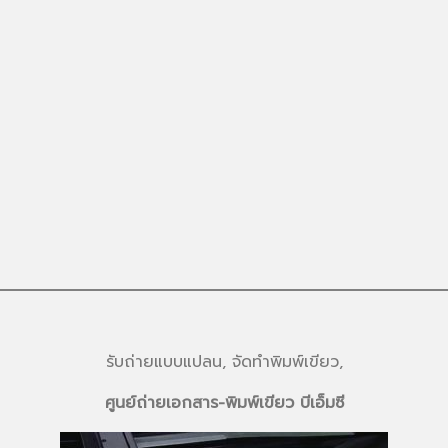
รับถ่ายแบบแปลน, จัดทำพิมพ์เขียว,
ศูนย์ถ่ายเอกสาร-พิมพ์เขียว บีเอ็มซี