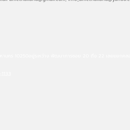
 10250อยู่ระหว่าง พัฒนาการซอย 20 ถึง 22 เลยแยกคลองตัน ต
-1133