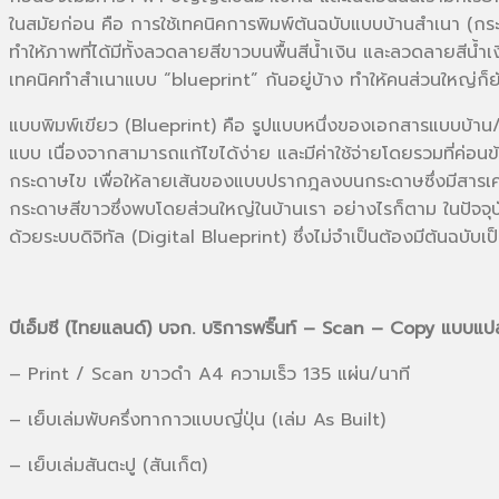
ในสมัยก่อน คือ การใช้เทคนิคการพิมพ์ต้นฉบับแบบบ้านสำเนา (กร
ทำให้ภาพที่ได้มีทั้งลวดลายสีขาวบนพื้นสีน้ำเงิน และลวดลายสีน้ำ
เทคนิคทำสำเนาแบบ “blueprint” กันอยู่บ้าง ทำให้คนส่วนใหญ่ก็ยัง
แบบพิมพ์เขียว (Blueprint) คือ รูปแบบหนึ่งของเอกสารแบบบ้าน/อ
แบบ เนื่องจากสามารถแก้ไขได้ง่าย และมีค่าใช้จ่ายโดยรวมที่ค
กระดาษไข เพื่อให้ลายเส้นของแบบปรากฎลงบนกระดาษซึ่งมีสารเคมีท
กระดาษสีขาวซึ่งพบโดยส่วนใหญ่ในบ้านเรา อย่างไรก็ตาม ในปัจจุบ
ด้วยระบบดิจิทัล (Digital Blueprint) ซึ่งไม่จำเป็นต้องมีต้นฉบั
บีเอ็มซี (ไทยแลนด์) บจก.
บริการพริ๊นท์ – Scan – Copy แบบแ
– Print / Scan ขาวดำ A4 ความเร็ว 135 แผ่น/นาที
– เย็บเล่มพับครึ่งทากาวแบบญี่ปุ่น (เล่ม As Built)
– เย็บเล่มสันตะปู (สันเก็ต)