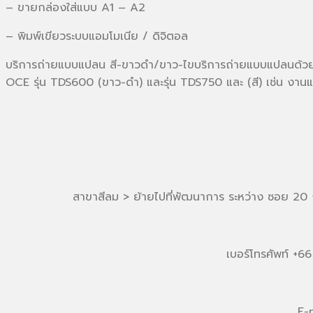
– ขายกล่องใส่แบบ A1 – A2
– พิมพ์เขียวระบบแอมโมเนีย / ดิจิตอล
บริการถ่ายแบบแปลน สี-ขาวดำ/ขาว-ไขบริการถ่ายแบบแปลนด้ว
OCE รุ่น TDS600 (ขาว-ดำ) และรุ่น TDS750 และ (สี) เช่น งาน
สาขาสีลม > ย้ายไปที่พัฒนาการ ระหว่าง ซอย 2
เบอร์โทรศัพท์ +
E-