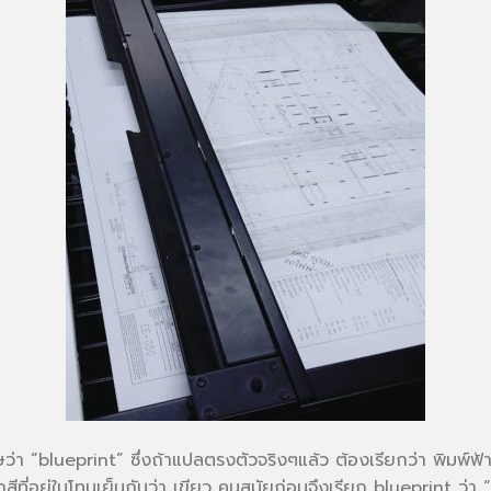
่า “blueprint” ซึ่งถ้าแปลตรงตัวจริงๆแล้ว ต้องเรียกว่า พิมพ์ฟ้า
กสีที่อยู่ในโทนเย็นกันว่า เขียว คนสมัยก่อนจึงเรียก blueprint ว่า “