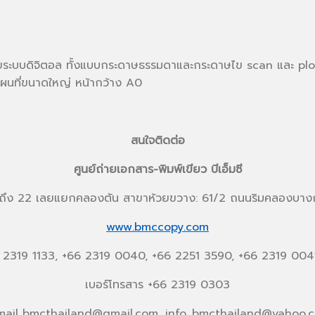
ยระบบดิจิตอล ทั้งแบบกระดาษธรรมดาและกระดาษไข scan และ pl
แผนที่ขนาดใหญ่ หน้ากว้าง A0
สนใจติดต่อ
ศูนย์ถ่ายเอกสาร-พิมพ์เขียว บีเอ็มซี
0 ถึง 22 เลยแยกคลองตัน สาขาห้วยขวาง: 61/2 ถนนริมคลองบาง
www.bmccopy.com
66 2319 1133, +66 2319 0040, +66 2251 3590, +66 2319 004
เบอร์โทรสาร +66 2319 0303
mail bmcthailand@gmail.com, info_bmcthailand@yahoo.