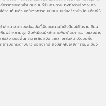
ิธีการฉายแสงผ่านต้นฉบับที่เป็นกระดาษบางที่ความไวต่อแสง
กมาใช้งานกันแล้ว แต่ในวงการคนเขียนแบบก่อสร้างยังมีคนเลือกใช้
รทำสำเนาจากแบบต้นฉบับที่เป็นกระดาษไขซึ่งนิยมใช้ในงานเขียน
ะพิมพ์ซ้ำหลายชุด พิมพ์เขียวมีหลักการพิมพ์โดยการฉายแสงผ่าน
นสีขาวบนพื้นกระดาษสีน้ำเงิน และลายเส้นสีน้ำเงินบนพื้น
ยเอกสารบนกระดาษขาว นอกจากนี้ ยังมีเทคโนโลยีการพิมพ์เขียว