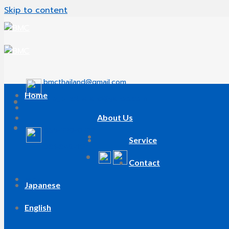
Skip to content
bmcthailand@gmail.com
Home
info_bmcthailand@yahoo.com
About Us
086-330-0372
Service
081-849-1131
Contact
Menu
Japanese
English