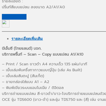
รายละเอียด :
ปริ้นท์สีแบบแปลน ลงขนาด A2/A1/A0
ขอใบเสนอราคา
รายละเอียดเพิ่มเติม
บีเอ็มซี (ไทยแลนด์) บจก.
บริการพริ๊นท์ – Scan – Copy แบบแปลน A1/A10
– Print / Scan ขาวดำ A4 ความเร็ว 135 แผ่น/นาที
– เย็บเล่มพับครึ่งทากาวแบบญี่ปุ่น (เล่ม As Built)
– เย็บเล่มสันตะปู (สันเก็ต)
– ขายกล่องใส่แบบ A1 – A2
– พิมพ์เขียวระบบแอมโมเนีย / ดิจิตอล
บริการถ่ายแบบแปลน สี-ขาวดำ/ขาว-ไขบริการถ่ายแบบแปลนด้ว
OCE รุ่น TDS600 (ขาว-ดำ) และรุ่น TDS750 และ (สี) เช่น งาน