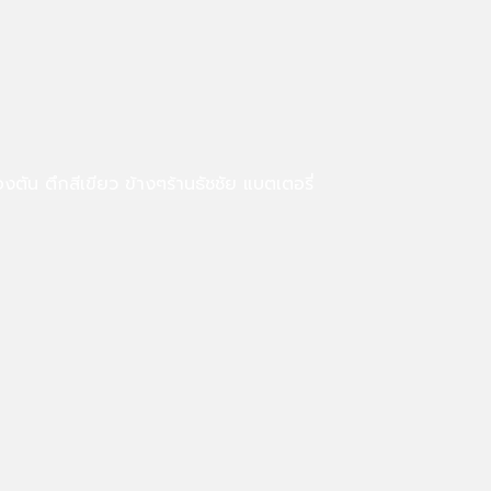
ึกสีเขียว ข้างๆร้านธัชชัย แบตเตอรี่