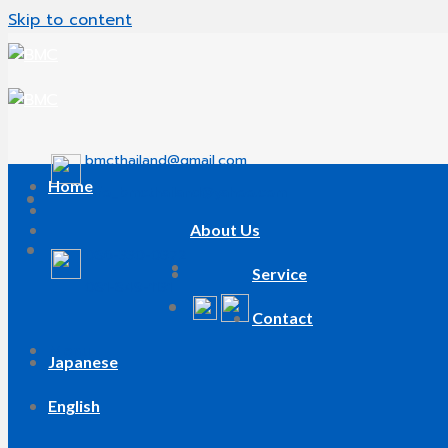
Skip to content
bmcthailand@gmail.com
Home
info_bmcthailand@yahoo.com
About Us
086-330-0372
Service
081-849-1131
Contact
Menu
Japanese
English