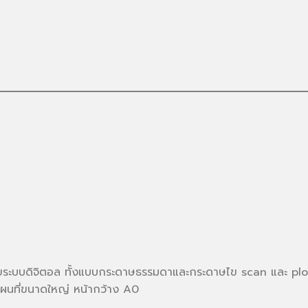
ยระบบดิจิตอล ทั้งแบบกระดาษธรรมดาและกระดาษไข scan และ pl
แผนที่ขนาดใหญ่ หน้ากว้าง A0