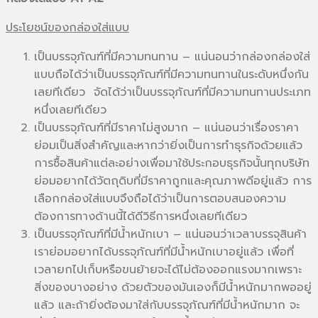
ประโยชน์ของกล่องใส่แบบ
เป็นบรรจุภัณฑ์ที่มีความทนทาน – แน่นอนว่ากล่องกล่องใส่
แบบถือได้ว่าเป็นบรรจุภัณฑ์ที่มีความทนทานในระดับหนึ่งกัน
เลยทีเดียว จัดได้ว่าเป็นบรรจุภัณฑ์ที่มีความทนทานประเภท
หนึ่งเลยทีเดียว
เป็นบรรจุภัณฑ์ที่มีราคาไม่สูงมาก – แน่นอนว่าเรื่องราคา
ย่อมเป็นสิ่งสำคัญและหากว่ายิ่งเป็นการทำธุรกิจด้วยแล้ว
การซื้อสินค้าแต่ละอย่างเพื่อมาใช้ประกอบธุรกิจนั้นทุกบริษัท
ย่อมอยากได้วัตถุดิบที่มีราคาถูกและคุณภาพดีอยู่แล้ว การ
เลือกกล่องใส่แบบจึงถือได้ว่าเป็นการตอบสนองความ
ต้องการทางด้านนี้ได้ดีวิธีการหนึ่งเลยทีเดียว
เป็นบรรจุภัณฑ์ที่มีน้ำหนักเบา – แน่นอนว่าเวลาบรรจุสินค้า
เราย่อมอยากได้บรรจุภัณฑ์ที่มีน้ำหนักเบาอยู่แล้ว เพื่อที่
เวลายกไปเก็บหรือขนย้ายจะได้ไม่ต้องออกแรงมากเพราะ
สิ่งของบางอย่าง ด้วยตัวของมันเองก็มีน้ำหนักมากพออยู่
แล้ว และถ้ายิ่งต้องมาใส่กับบรรจุภัณฑ์ที่มีน้ำหนักมาก จะ