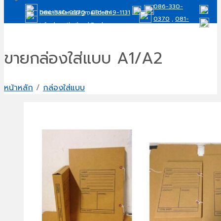
086-330-
086-330-0370
bmcthailand@gmail.com ,
,
081-849-1131
0370
,
081-
info_bmcthailand@yahoo.com
849-1131
ขายกล่องใส่แบบ A1/A2
หน้าหลัก
/
กล่องใส่แบบ