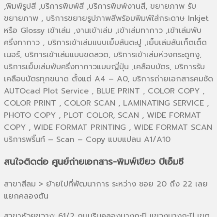
,พิมพ์รูปสี ,บริการพิมพ์สี ,บริการพิมพ์งานสี, ขยายภาพ รับ
ขยายภาพ , บริการขยายรูปภาพสีพร้อมพิมพ์ใส่กระดาษ Inkjet
หรือ Glossy เข้าเล่ม ,งานเข้าเล่ม ,เข้าเล่มทากาว ,เข้าเล่มพับ
ครึ่งทากาว , บริการเข้าเล่มแบบเย็บสันตะปู ,เย็บเล่มสันเก็ตเต็ด
เนอร์, บริการเข้าเล่มแบบขดลวด, บริการเข้าเล่มห่วงกระดูกงู,
บริการเย็บเล่มพับครึ่งทากาวแบบญี่ปุ่น ,เคลือบบัตร, บริการรับ
เคลือบบัตรทุกขนาด ตั้งแต่ A4 – A0, บริการถ่ายเอกสารคมชัด
AUTOcad Plot Service , BLUE PRINT , COLOR COPY ,
COLOR PRINT , COLOR SCAN , LAMINATING SERVICE ,
PHOTO COPY , PLOT COLOR, SCAN , WIDE FORMAT
COPY , WIDE FORMAT PRINTING , WIDE FORMAT SCAN
บริการพริ๊นท์ – Scan – Copy แบบแปลน A1/A10
สนใจติดต่อ
ศูนย์ถ่ายเอกสาร-พิมพ์เขียว บีเอ็มซี
สาขาสีลม > ย้ายไปที่พัฒนาการ ระหว่าง ซอย 20 ถึง 22 เลย
แยกคลองตัน
สาขาห้วยขวาง: 61/2 ถนนริมคลองบางกะปิ แขวงบางกะปิ เขต