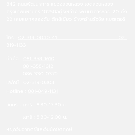
842 ถนนพัฒนาการ แขวงสวนหลวง เขตสวนหลวง
กรุงเทพมหานคร 10250อยู่ระหว่าง พัฒนาการซอย 20 ถึง
22 เลยแยกคลองตัน ตึกสีเขียว ข้างๆร้านธัชชัย แบตเตอรี่
โทร :
02-319-0040-41
02-
319-1133
มือถือ :
081-358-1610
081-358-1612
086-330-0372
แฟกซ์ : 02-319-0303
Hotline :
081-849-1131
จันทร์ - ศุกร์ : 8.30-17.30 น.
เสาร์ : 8.30-12.00 น.
หยุดวันอาทิตย์และวันนักขัตฤกษ์