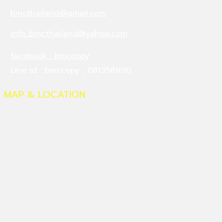
bmcthailand@gmail.com
info_bmcthailand@yahoo.com
facebook : bmccopy
Line id : bmccopy , 0813581610
MAP & LOCATION