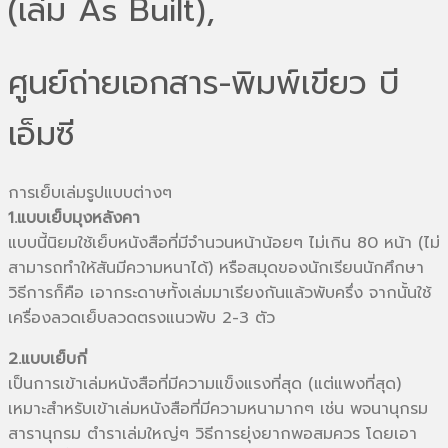
(เล่ม As Built),
ศูนย์ถ่ายเอกสาร-พิมพ์เขียว บี
เอ็มซี
การเย็บเล่มรูปแบบต่างๆ
1.แบบเย็บมุงหลังคา
แบบนี้นิยมใช้เย็บหนังสือที่มีจำนวนหน้าน้อยๆ ไม่เกิน 80 หน้า (ไม่
สามารถทำให้สันมีความหนาได้) หรือสมุดของนักเรียนนักศึกษา
วิธีการก็คือ เอากระดาษทั้งเล่มมาเรียงกันแล้วพับครึ่ง จากนั้นใช้
เครื่องลวดเย็บลวดตรงแนวพับ 2-3 ตัว
2.แบบเย็บกี่
เป็นการเข้าเล่มหนังสือที่มีความแข็งแรงที่สุด (แต่แพงที่สุด)
เหมาะสำหรับเข้าเล่มหนังสือที่มีความหนามากๆ เช่น พจนานุกรม
สารานุกรม ตำราเล่มใหญ่ๆ วิธีการยุ่งยากพอสมควร โดยเอา