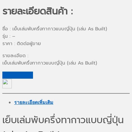
รายละเอียดสินค้า :
ชื่อ : เย็บเล่มพับครึ่งทากาวแบบญี่ปุ่น (เล่ม As Built)
รุ่น : –
ราคา : ติดต่อผู้ขาย
รายละเอียด :
เย็บเล่มพับครึ่งทากาวแบบญี่ปุ่น (เล่ม As Built)
ขอใบเสนอราคา
รายละเอียดเพิ่มเติม
เย็บเล่มพับครึ่งทากาวแบบญี่ปุ่น