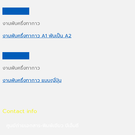
Quick View
งานพับครึ่งทากาว
งานพับครึ่งทากาว A1 พับเป็น A2
Quick View
งานพับครึ่งทากาว
งานพับครึ่งทากาว แบบญี่ปุ่น
Contact info
ศูนย์ถ่ายเอกสาร-พิมพ์เขียว บีเอ็มซี