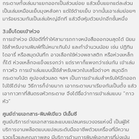
กระดาษทั้งเล่มมาแยกออกเป็นส่วนย่อย แล้วเย็บแยกแต่ละส่วน
เป็นเล่มเหมือนเย็บมุงหลังคา แต่ใช้ด้ายเย็บ จากนั้นเอาเล่มย่อยๆ
มาร้อยรวมกันเป็นเล่มใหญ่อีกที แล้วจึงหุ้มด้วยปกอีกชั้นหนึ่ง
3.เย็บโดยเข้าห่วง
การเข้าห่วง มีข้อดีที่ทำให้สามารถกางหนังสือออกจนสุดได้ นิยม
ใช้สำหรับงานพิมพ์ที่ไม่หนาเกินไป และทำจำนวนน้อย เช่น ปฏิทิน
ไดอารี่ หรือสมุดบันทึก อาจเลือกใช้ห่วงพลาสติก หรือห่วงเหล็ก
ก็ได้ ห่วงเหล็กจะแข็งแรงกว่า แต่ราคาก็แพงกว่าเช่นกัน เข้าเล่ม
กาวหัว การเข้าเล่มแบบนี้ใช้สำหรับพวกใบเสร็จต่างๆ สมุดฉีก
กระดาษโน้ต คูปองส่วนลด ฯลฯ เป็นการเข้าเล่มสำหรับให้ฉีกออก
ไปใช้ได้ง่าย วิธีการก็ง่ายมาก เอากระดาษมาเรียงกันเป็นตั้ง แล้ว
เอากาวทาที่สันตรงหัวกระดาษ จึงได้ชื่อว่าการเข้าเล่มแบบ “กาว
หัว”
ศูนย์ถ่ายเอกสาร-พิมพ์เขียว บีเอ็มซี
ศูนย์บริการถ่ายเอกสารและแบบแปลนครบวงจรแห่งนี้ เป็นผู้ให้
บริการงานพล๊อตแบบแปลนระดับมืออาชีพด้วยเครื่องที่มีความ
รวดเร็วและคุณภาพสูง มีบริการด้านการพิมพ์เอกสารที่มุ่งเน้น